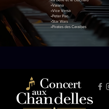
•Vaiana
•Vice Versa
•Peter Pan
•Star Wars
•Pirates des Caraïbes