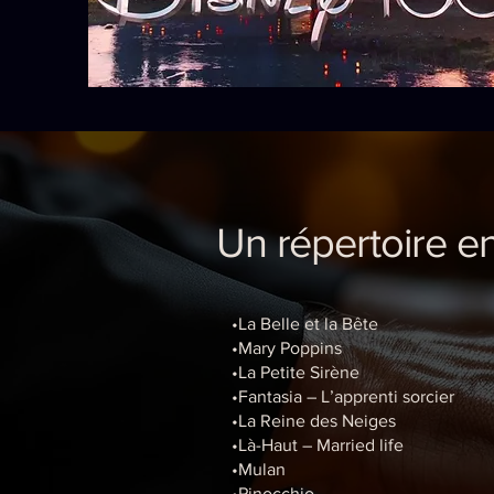
Un répertoire en
•La Belle et la Bête
•Mary Poppins
•La Petite Sirène
•Fantasia – L’apprenti sorcier
•La Reine des Neiges
•Là-Haut – Married life
•Mulan
•Pinocchio